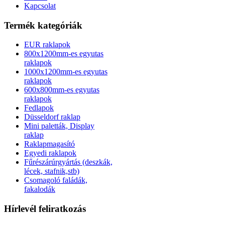
Kapcsolat
Termék kategóriák
EUR raklapok
800x1200mm-es egyutas
raklapok
1000x1200mm-es egyutas
raklapok
600x800mm-es egyutas
raklapok
Fedlapok
Düsseldorf raklap
Mini paletták, Display
raklap
Raklapmagasító
Egyedi raklapok
Fűrészárúrgyártás (deszkák,
lécek, stafnik,stb)
Csomagoló faládák,
fakalodák
Hírlevél feliratkozás