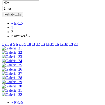
« Előző
1
2
Következő »
1
2
3
4
5
6
7
8
9
10
11
12
13
14
15
16
17
18
19
20
« Előző