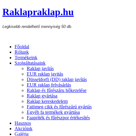
Raklapraklap.hu
Legkisebb rendelhető mennyiség 50 db.
Főoldal
Rólunk
Termékeink
Szolgáltatásaink
Raklap javítás
EUR raklap javitás
Düsseldorfi (DD) raklap javítás
EUR raklap felvásárlás
Raklap és fűrészáru hőkezelése
Raklap gyártása
Raklap kereskedelem
Fatömeg cikk és fűrészárú gyártás
Egyéb fa termékek gyártása
Faapríték és fűrészpor értékesítés
Hasznos
Akcióink
Galéria