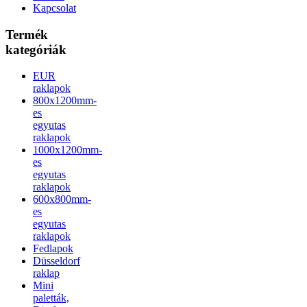
Kapcsolat
Termék
kategóriák
EUR
raklapok
800x1200mm-
es
egyutas
raklapok
1000x1200mm-
es
egyutas
raklapok
600x800mm-
es
egyutas
raklapok
Fedlapok
Düsseldorf
raklap
Mini
paletták,