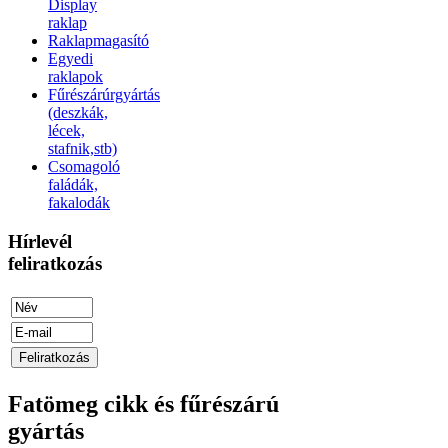
Display
raklap
Raklapmagasító
Egyedi
raklapok
Fűrészárúrgyártás
(deszkák,
lécek,
stafnik,stb)
Csomagoló
faládák,
fakalodák
Hírlevél
feliratkozás
Fatömeg cikk és fűrészárú
gyártás