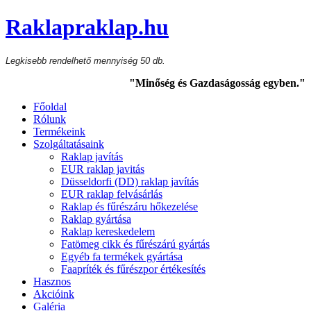
Raklapraklap.hu
Legkisebb rendelhető mennyiség 50 db.
"Minőség és Gazdaságosság egyben."
Főoldal
Rólunk
Termékeink
Szolgáltatásaink
Raklap javítás
EUR raklap javitás
Düsseldorfi (DD) raklap javítás
EUR raklap felvásárlás
Raklap és fűrészáru hőkezelése
Raklap gyártása
Raklap kereskedelem
Fatömeg cikk és fűrészárú gyártás
Egyéb fa termékek gyártása
Faapríték és fűrészpor értékesítés
Hasznos
Akcióink
Galéria