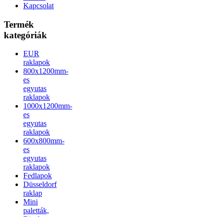
Kapcsolat
Termék
kategóriák
EUR
raklapok
800x1200mm-
es
egyutas
raklapok
1000x1200mm-
es
egyutas
raklapok
600x800mm-
es
egyutas
raklapok
Fedlapok
Düsseldorf
raklap
Mini
paletták,