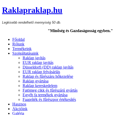
Raklapraklap.hu
Legkisebb rendelhető mennyiség 50 db.
"Minőség és Gazdaságosság egyben."
Főoldal
Rólunk
Termékeink
Szolgáltatásaink
Raklap javítás
EUR raklap javitás
Düsseldorfi (DD) raklap javítás
EUR raklap felvásárlás
Raklap és fűrészáru hőkezelése
Raklap gyártása
Raklap kereskedelem
Fatömeg cikk és fűrészárú gyártás
Egyéb fa termékek gyártása
Faapríték és fűrészpor értékesítés
Hasznos
Akcióink
Galéria