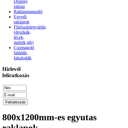
Display
raklap
Raklapmagasító
Egyedi
raklapok
Fűrészárúrgyártás
(deszkák,
lécek,
stafnik,stb)
Csomagoló
faládák,
fakalodák
Hírlevél
feliratkozás
800x1200mm-es egyutas
raklapok