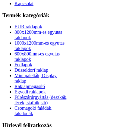
Kapcsolat
Termék kategóriák
EUR raklapok
800x1200mm-es egyutas
raklapok
1000x1200mm-es egyutas
raklapok
600x800mm-es egyutas
raklapok
Fedlapok
Düsseldorf raklap
Mini paletták, Display
raklap
Raklapmagasító
Egyedi raklapok
Fűrészárúrgyártás (deszkák,
lécek, stafnik,stb)
Csomagoló faládák,
fakalodák
Hírlevél feliratkozás