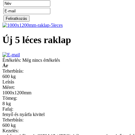
Új 5 léces raklap
Értékelés: Még nincs értékelés
Ár
Teherbírás:
600 kg
Leírás
Méret:
1000x1200mm
Tömeg:
8 kg
Fafaj:
fenyő és nyárfa kivitel
Teherbírás:
600 kg
Kezelés: