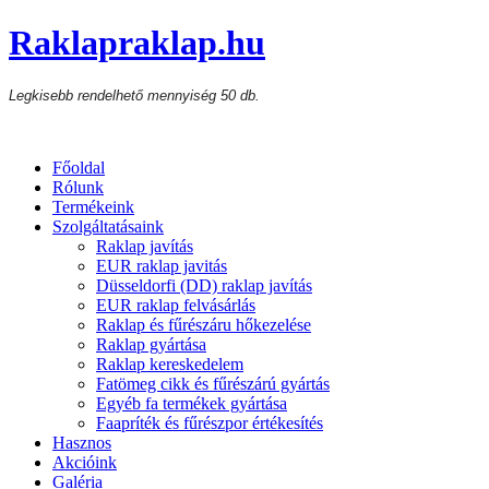
Raklapraklap.hu
Legkisebb rendelhető mennyiség 50 db.
Főoldal
Rólunk
Termékeink
Szolgáltatásaink
Raklap javítás
EUR raklap javitás
Düsseldorfi (DD) raklap javítás
EUR raklap felvásárlás
Raklap és fűrészáru hőkezelése
Raklap gyártása
Raklap kereskedelem
Fatömeg cikk és fűrészárú gyártás
Egyéb fa termékek gyártása
Faapríték és fűrészpor értékesítés
Hasznos
Akcióink
Galéria