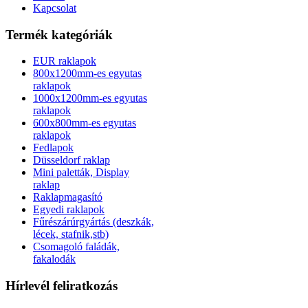
Kapcsolat
Termék kategóriák
EUR raklapok
800x1200mm-es egyutas
raklapok
1000x1200mm-es egyutas
raklapok
600x800mm-es egyutas
raklapok
Fedlapok
Düsseldorf raklap
Mini paletták, Display
raklap
Raklapmagasító
Egyedi raklapok
Fűrészárúrgyártás (deszkák,
lécek, stafnik,stb)
Csomagoló faládák,
fakalodák
Hírlevél feliratkozás