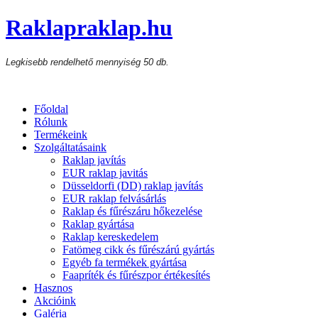
Raklapraklap.hu
Legkisebb rendelhető mennyiség 50 db.
Főoldal
Rólunk
Termékeink
Szolgáltatásaink
Raklap javítás
EUR raklap javitás
Düsseldorfi (DD) raklap javítás
EUR raklap felvásárlás
Raklap és fűrészáru hőkezelése
Raklap gyártása
Raklap kereskedelem
Fatömeg cikk és fűrészárú gyártás
Egyéb fa termékek gyártása
Faapríték és fűrészpor értékesítés
Hasznos
Akcióink
Galéria